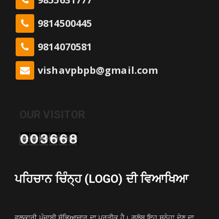
9814500445
9814070581
vishavpbpb@gmail.com
OUR VISITOR
ਪਹਿਚਾਨ ਚਿੰਨ੍ਹ (LOGO) ਦੀ ਵਿਆਖਿਆ
ਫੁਲਕਾਰੀ ਪੰਜਾਬੀ ਸੱਭਿਆਚਾਰ ਦਾ ਪ੍ਰਤੀਕ ਹੈ। ਗਲੋਬ ਇਹ ਸੁਨੇਹਾ ਦੇਣ ਦਾ