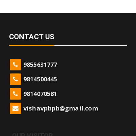
CONTACT US
9855631777
9814500445
9814070581
vishavpbpb@gmail.com
OUR VISITOR