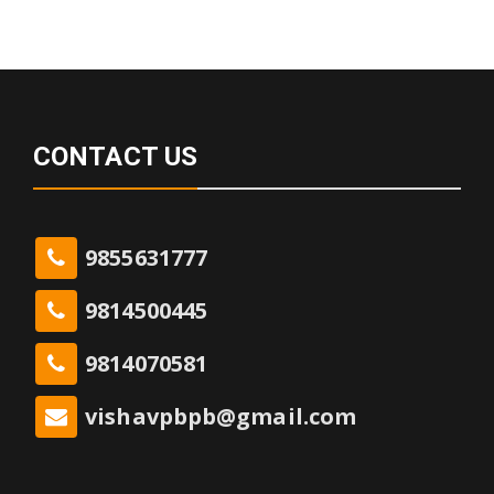
CONTACT US
9855631777
9814500445
9814070581
vishavpbpb@gmail.com