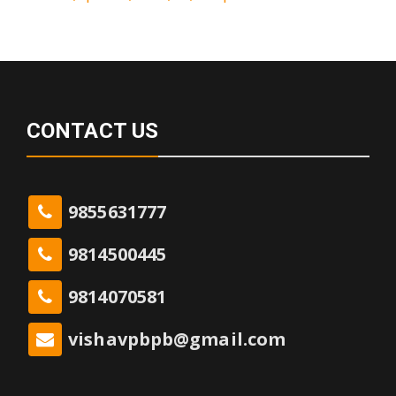
CONTACT US
9855631777
9814500445
9814070581
vishavpbpb@gmail.com