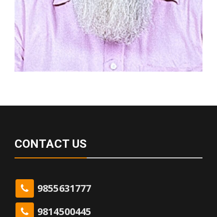
CONTACT US
9855631777
9814500445