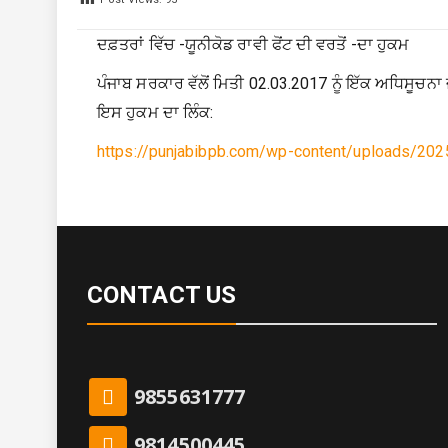
ਦਫ਼ਤਰਾਂ ਵਿੱਚ -ਯੂਨੀਕੋਡ ਰਾਵੀ ਫੋਂਟ ਦੀ ਵਰਤੋਂ -ਦਾ ਹੁਕਮ
ਪੰਜਾਬ ਸਰਕਾਰ ਵੱਲੋਂ ਮਿਤੀ 02.03.2017 ਨੂੰ ਇੱਕ ਅਧਿਸੂਚਨ
ਇਸ ਹੁਕਮ ਦਾ ਲਿੰਕ:
https://punjabibpb.com/wp-content/uploads/2025
CONTACT US
9855631777
9814500445