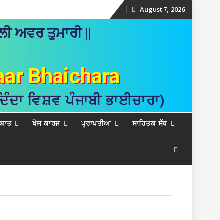
August 7, 2026
Skip
ੀ ਅਵਰ ਤੁਮਾਰੀ ||
to
content
aar Bhaichara
 ਦਿੰਦਾ ਵਿਸ਼ਵ ਪੰਜਾਬੀ ਭਾਈਚਾਰਾ)
ਲਬਾਤ
ਖੋਜ ਕਾਰਜ
ਪ੍ਰਾਪਤੀਆਂ
ਸਾਹਿਤਕ ਸੱਥ