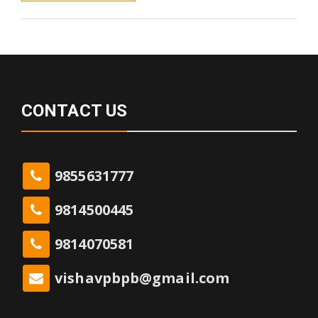
CONTACT US
9855631777
9814500445
9814070581
vishavpbpb@gmail.com