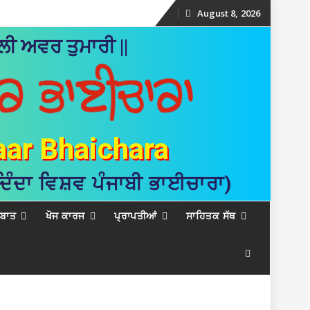
August 8, 2026
Skip
ੀ ਅਵਰ ਤੁਮਾਰੀ ||
to
content
aar Bhaichara
 ਦਿੰਦਾ ਵਿਸ਼ਵ ਪੰਜਾਬੀ ਭਾਈਚਾਰਾ)
ਲਬਾਤ
ਖੋਜ ਕਾਰਜ
ਪ੍ਰਾਪਤੀਆਂ
ਸਾਹਿਤਕ ਸੱਥ