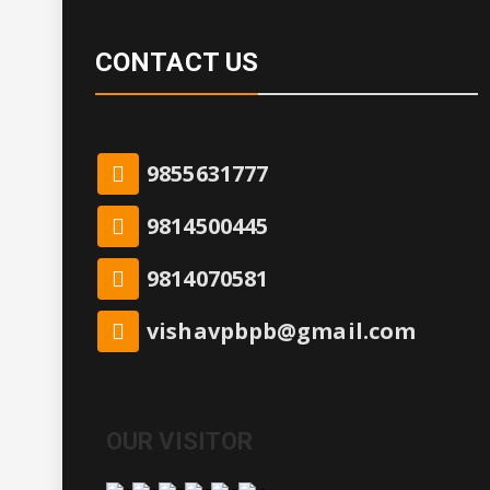
CONTACT US
9855631777
9814500445
9814070581
vishavpbpb@gmail.com
OUR VISITOR