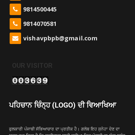
9814500445
9814070581
vishavpbpb@gmail.com
OUR VISITOR
ਪਹਿਚਾਨ ਚਿੰਨ੍ਹ (LOGO) ਦੀ ਵਿਆਖਿਆ
ਫੁਲਕਾਰੀ ਪੰਜਾਬੀ ਸੱਭਿਆਚਾਰ ਦਾ ਪ੍ਰਤੀਕ ਹੈ। ਗਲੋਬ ਇਹ ਸੁਨੇਹਾ ਦੇਣ ਦਾ