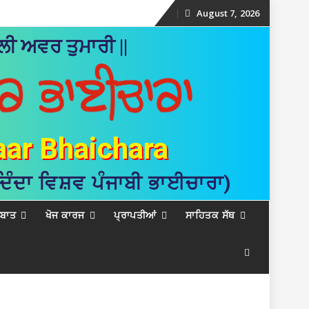
August 7, 2026
Skip
ੀ ਅਵਰ ਤੁਮਾਰੀ ||
to
content
aar Bhaichara
 ਦਿੰਦਾ ਵਿਸ਼ਵ ਪੰਜਾਬੀ ਭਾਈਚਾਰਾ)
ਲਬਾਤ
ਖੋਜ ਕਾਰਜ
ਪ੍ਰਾਪਤੀਆਂ
ਸਾਹਿਤਕ ਸੱਥ