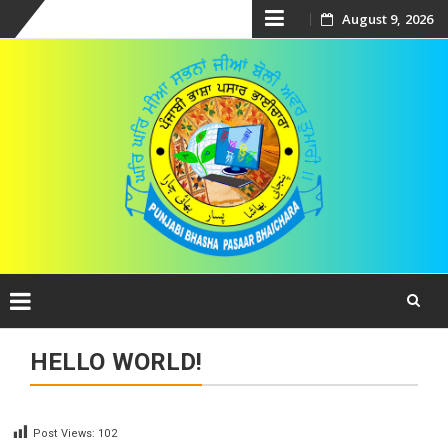
Skip
August 9, 2026
to
content
Skip
HELLO WORLD!
to
content
Post Views:
102